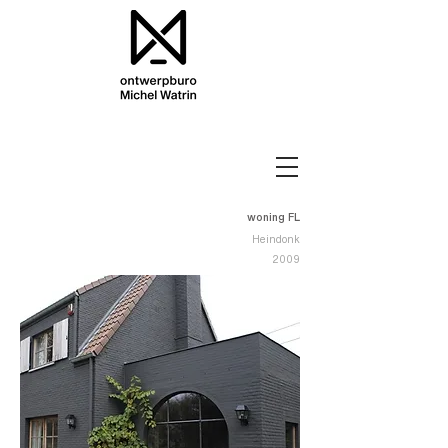
woning FL
Heindonk
2009