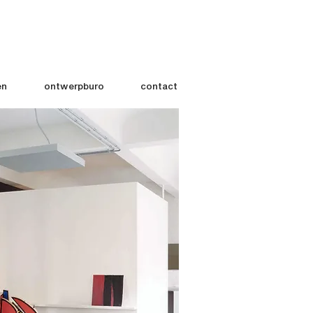
en
ontwerpburo
contact