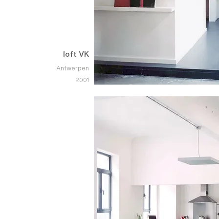
loft VK
Antwerpen
2001